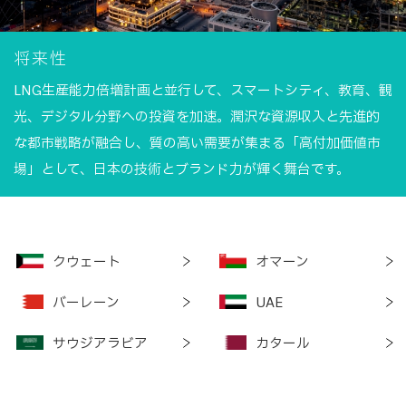
将来性
LNG生産能力倍増計画と並行して、スマートシティ、教育、観
光、デジタル分野への投資を加速。潤沢な資源収入と先進的
な都市戦略が融合し、質の高い需要が集まる「高付加価値市
場」として、日本の技術とブランド力が輝く舞台です。
クウェート
オマーン
バーレーン
UAE
サウジアラビア
カタール