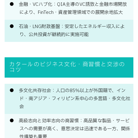
金融・VCハブ化：QIA主導のVC誘致と金融市場開放
により、FinTech・資産管理領域での展開余地拡大
石油・LNG財政基盤：安定したエネルギー収入によ
り、公共投資が継続的に実施可能
カタールのビジネス文化・商習慣と交渉の
コツ
多文化共存社会：人口の85％以上が外国籍で、イン
ド・南アジア・フィリピン系中心の多言語・多文化社
会
高級志向と効率志向の商習慣：高品質な製品・サービ
スへの需要が高く、意思決定は迅速である一方、関係
性構築も重要