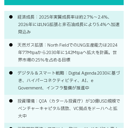
経済成長：2025年実質成長率は約2.7%〜2.4%、
2026年にはLNG拡張と非石油成長により5.4%へ加速
見込み
天然ガス拡張：North FieldでのLNG生産能力は2024
年77Mtpaから2030年に142Mtpaへ拡大を計画。世
界市場の25％を占める目標
デジタル＆スマート戦略：Digital Agenda 2030に基づ
き、ハイパーコネクティビティ、AI、e
Government、インフラ整備が推進中
投資環境：QIA（カタール投資庁）が10億USD規模で
ベンチャーキャピタル誘致、VC拠点をドーハへと拡
大中