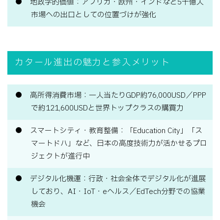
地政学的価値：アフリカ・欧州・インドなど5十億人
市場への出口としての位置づけが強化
カタール進出の魅力と参入メリット
高所得消費市場：一人当たりGDP約76,000USD／PPP
で約121,600USDと世界トップクラスの購買力
スマートシティ・教育整備：「Education City」「ス
マートドハ」など、日本の高度技術力が活かせるプロ
ジェクトが進行中
デジタル化機運：行政・社会全体でデジタル化が進展
しており、AI・IoT・eヘルス／EdTech分野での協業
機会